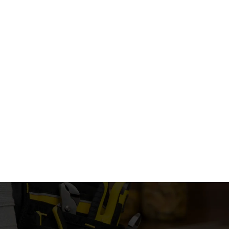
Hoe vraag ik een offert
Werken jullie ook aan 
In welk gebied zijn jullie 