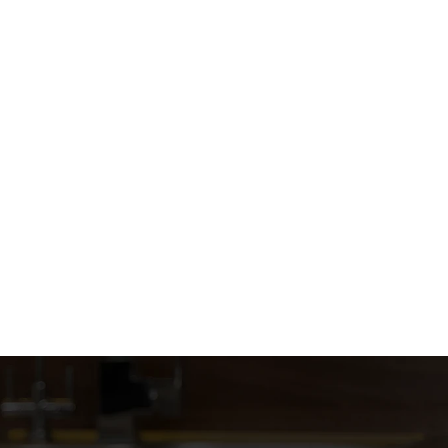
e aan?
monumentale panden?
actief?